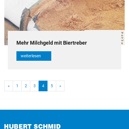
Mehr Milchgeld mit Biertreber
weiterlesen
«
1
2
3
4
5
»